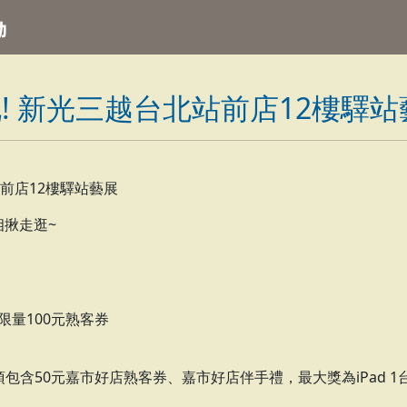
 新光三越台北站前店12樓驛站藝展 9
前店12樓驛站藝展
來相揪走逛~
限量100元熟客券
包含50元嘉市好店熟客券、嘉市好店伴手禮，最大獎為iPad 1