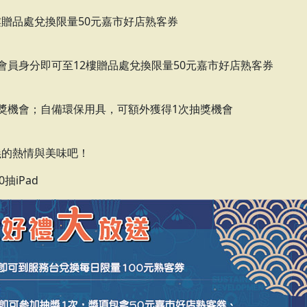
樓贈品處兌換限量50元嘉市好店熟客券
會員身分即可至12樓贈品處兌換限量50元嘉市好店熟客券
獎機會；自備環保用具，可額外獲得1次抽獎機會
義的熱情與美味吧！
抽iPad